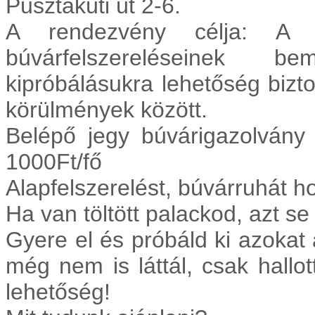
Pusztakúti út 2-6.
A rendezvény célja: A
búvárfelszereléseinek b
kipróbálásukra lehetőség bizt
körülmények között.
Belépő jegy búvárigazolvány
1000Ft/fő
Alapfelszerelést, búvárruhát 
Ha van töltött palackod, azt se
Gyere el és próbáld ki azokat 
még nem is láttál, csak hallott
lehetőség!