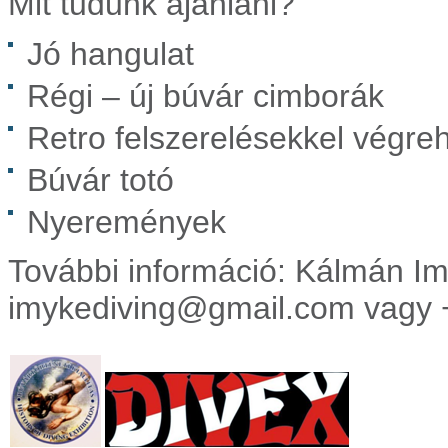
Mit tudunk ajánlani?
Jó hangulat
Régi – új búvár cimborák
Retro felszerelésekkel végreh
Búvár totó
Nyeremények
További információ: Kálmán I
imykediving@gmail.com vagy 